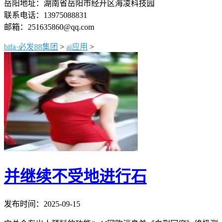
岳阳地址：湖南省岳阳市经开区海凌科技园
联系电话：13975088831
邮箱：251635860@qq.com
bifa·必发88集团
>
ai应用
>
并继续不受地进行石
发布时间：2025-09-15