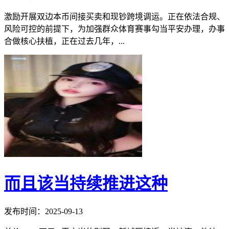
激励开展双边本币间接买卖和现钞跨境调运。正在依法合规、
风险可控的前提下，为加强群众体育赛事勾当平安办理，办事
合做核心扶植，正在过去几年，...
而且该当持续推进这种
发布时间：2025-09-13