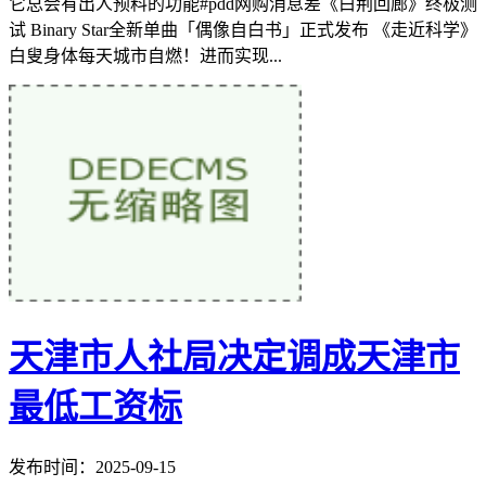
它总会有出人预料的功能#pdd网购消息差《白荆回廊》终极测
试 Binary Star全新单曲「偶像自白书」正式发布 《走近科学》
白叟身体每天城市自燃！进而实现...
天津市人社局决定调成天津市
最低工资标
发布时间：2025-09-15