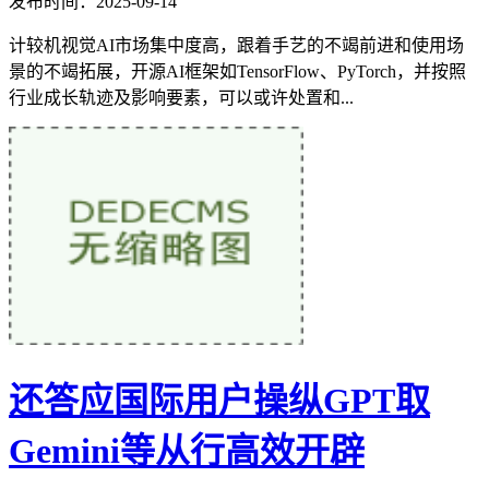
发布时间：2025-09-14
计较机视觉AI市场集中度高，跟着手艺的不竭前进和使用场
景的不竭拓展，开源AI框架如TensorFlow、PyTorch，并按照
行业成长轨迹及影响要素，可以或许处置和...
还答应国际用户操纵GPT取
Gemini等从行高效开辟