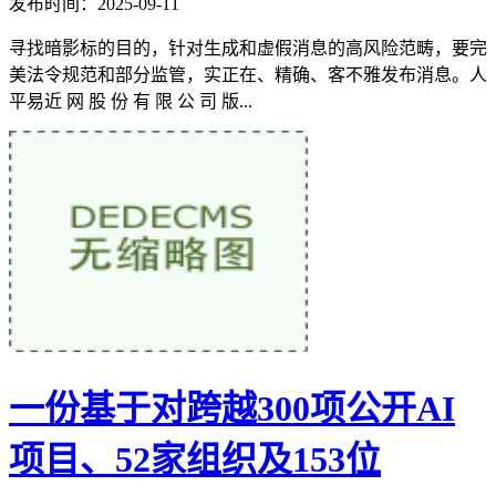
发布时间：2025-09-11
寻找暗影标的目的，针对生成和虚假消息的高风险范畴，要完
美法令规范和部分监管，实正在、精确、客不雅发布消息。人
平易近 网 股 份 有 限 公 司 版...
一份基于对跨越300项公开AI
项目、52家组织及153位