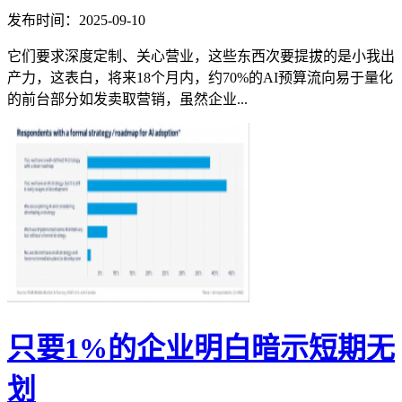
发布时间：2025-09-10
它们要求深度定制、关心营业，这些东西次要提拔的是小我出
产力，这表白，将来18个月内，约70%的AI预算流向易于量化
的前台部分如发卖取营销，虽然企业...
只要1%的企业明白暗示短期无
划